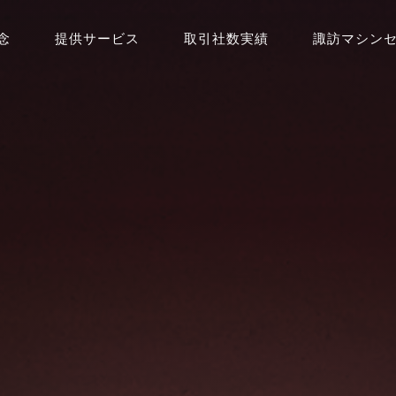
念
提供サービス
取引社数実績
諏訪マシン