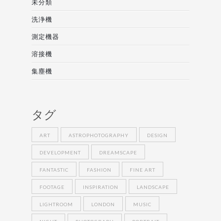
未分類
洗浄機
測定機器
溶接機
集塵機
タグ
ART
ASTROPHOTOGRAPHY
DESIGN
DEVELOPMENT
DREAMSCAPE
FANTASTIC
FASHION
FINE ART
FOOTAGE
INSPIRATION
LANDSCAPE
LIGHTROOM
LONDON
MUSIC