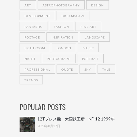
ART
ASTROPHOTOGRAPHY
DESIGN
DEVELOPMENT
DREAMSCAPE
FANTASTIC
FASHION
FINE ART
FOOTAGE
INSPIRATION
LANDSCAPE
LIGHTROOM
LONDON
MUSIC
NIGHT
PHOTOGRAPH
PORTRAIT
PROFESSIONAL
QUOTE
SKY
TALE
TRENDS
POPULAR POSTS
12Tプレス機 大沼鉄工所 NF-12 1999年
2023年8月17日