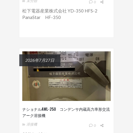
In
未分類
0
松下電器産業株式会社 YD-350 HFS-2
PanaStar HF-350
2026年7月27日
ナショナルAWL-250 コンデンサ内蔵高力率形交流
アーク溶接機
In
溶接機
0