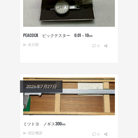
PEACOCK ピックテスター 0.01～10㎜
In
未分類
0
2026年7月27日
ミツトヨ ノギス300㎜
In
測定機器
0