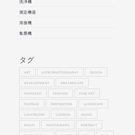
洗浄機
測定機器
溶接機
集塵機
タグ
ART
ASTROPHOTOGRAPHY
DESIGN
DEVELOPMENT
DREAMSCAPE
FANTASTIC
FASHION
FINE ART
FOOTAGE
INSPIRATION
LANDSCAPE
LIGHTROOM
LONDON
MUSIC
NIGHT
PHOTOGRAPH
PORTRAIT