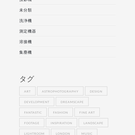
未分類
洗浄機
測定機器
溶接機
集塵機
タグ
ART
ASTROPHOTOGRAPHY
DESIGN
DEVELOPMENT
DREAMSCAPE
FANTASTIC
FASHION
FINE ART
FOOTAGE
INSPIRATION
LANDSCAPE
LIGHTROOM
LONDON
MUSIC