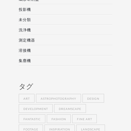
投影機
未分類
洗浄機
測定機器
溶接機
集塵機
タグ
ART
ASTROPHOTOGRAPHY
DESIGN
DEVELOPMENT
DREAMSCAPE
FANTASTIC
FASHION
FINE ART
FOOTAGE
INSPIRATION
LANDSCAPE