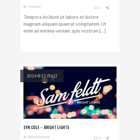
In
Creative
0
Tempora incidunt ut labore et dolore
magnam aliquam quaerat voluptatem. Ut
enim ad minima veniam, quis nostrum […]
2014年12月4日
SYN COLE – BRIGHT LIGHTS
In
Entertainment
0